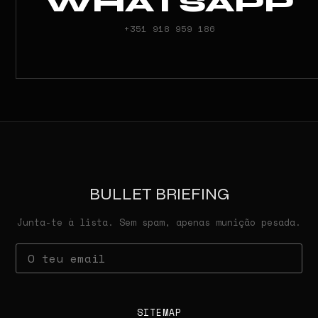
WHATSAPP
+351 918 959 186
BULLET BRIEFING
Junta-te à lista. Sem spam, apenas munição pesada.
SITEMAP